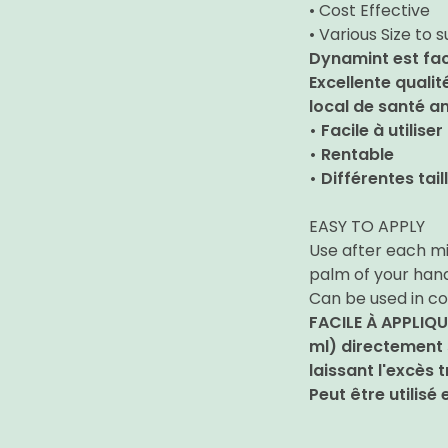
• Cost Effective
• Various Size to 
Dynamint est faci
Excellente quali
local de santé a
• Facile à utiliser
• Rentable
• Différentes tai
EASY TO APPLY
Use after each mi
palm of your hand
Can be used in co
FACILE À APPLIQUE
ml) directement 
laissant l'excès 
Peut être utilisé