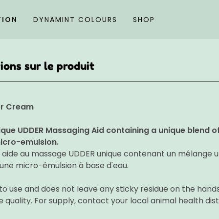
TION
DYNAMINT COLOURS
SHOP
ions sur le produit
er Cream
ique UDDER Massaging Aid containing a unique blend of e
icro-emulsion.
 aide au massage UDDER unique contenant un mélange un
 une micro-émulsion à base d'eau.
to use and does not leave any sticky residue on the hands
quality. For supply, contact your local animal health dist