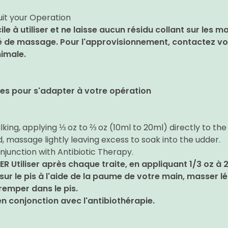
suit your Operation
le à utiliser et ne laisse aucun résidu collant sur les mai
té de massage. Pour l'approvisionnement, contactez vot
nimale.
lles pour s'adapter à votre opération
lking, applying ⅓ oz to ⅔ oz (10ml to 20ml) directly to the
, massage lightly leaving excess to soak into the udder.
njunction with Antibiotic Therapy.
R Utiliser après chaque traite, en appliquant 1/3 oz à 
sur le pis à l'aide de la paume de votre main, masser 
tremper dans le pis.
 en conjonction avec l'antibiothérapie.