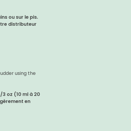
ns ou sur le pis.
re distributeur
 udder using the
2/3 oz (10 ml à 20
légèrement en