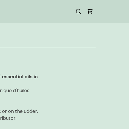
ssential oils in
ique d'huiles
 or on the udder.
ributor.